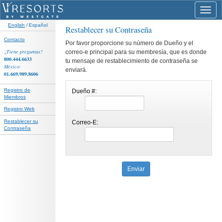
Toggl
navig
English
/ Español
Restablecer su Contraseña
Contacto
Por favor proporcione su número de Dueño y el
¿Tiene preguntas?
correo-e principal para su membresía, que es donde
800.444.6633
tu mensaje de restablecimiento de contraseña se
México:
enviará.
01.669.989.8606
Registro de
Dueño #:
Miembros
Registro Web
Restablecer su
Correo-E:
Contraseña