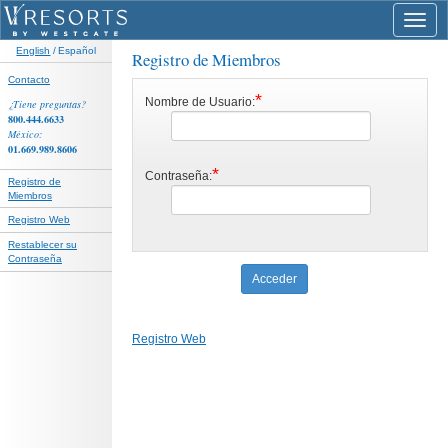
Toggl
navig
English
/ Español
Registro de Miembros
Contacto
*
Nombre de Usuario:
¿Tiene preguntas?
800.444.6633
México:
01.669.989.8606
*
Contraseña:
Registro de
Miembros
Registro Web
Restablecer su
Contraseña
Registro Web